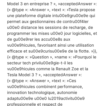
Model 3 en entreprise ? », »acceptedAnswer »:
{« @type »: »Answer », »text »: »Tesla propose
une plateforme digitale intu00e9gru00e9e qui
permet aux gestionnaires de contru00f4ler
u00e0 distance les sessions de recharge, de
programmer les mises u00e0 jour logicielles, et
de gu00e9rer les accu00e8s aux
vu00e9hicules, favorisant ainsi une utilisation
efficace et su00e9curisu00e9e de la flotte. »}},
{« @type »: »Question », »name »: »Pourquoi le
secteur tech privilu00e9gie-t-il les
vu00e9hicules comme la Renault Zoe et la
Tesla Model 3 ? », »acceptedAnswer »:
{« @type »: »Answer », »text »: »Ces
vu00e9hicules combinent performance,
innovation technologique, autonomie
adaptu00e9e u00e0 lu2019activitu00e9
professionnelle et respect de