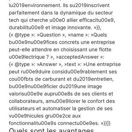
lu2019environnement. Ils su2019inscrivent
parfaitement dans la dynamique du secteur
tech qui cherche u00e0 allier efficacitu00e9,
durabilitu00e9 et image innovante. »}},
{« @type »: »Question », »name »: »Quels
bu00e9nu00e9fices concrets une entreprise
peut-elle attendre en choisissant une flotte
u00e9lectrique ? », »acceptedAnswer »:
{« @type »: »Answer », »text »: »Une entreprise
peut ru00e9duire considu00e9rablement ses
cou00fbts de carburant et du2019entretien,
bu00e9nu00e9ficier du2019une image
valorisu00e9e aupru00e8s de ses clients et
collaborateurs, amu00e9liorer le confort des
utilisateurs et automatiser la gestion de ses
vu00e9hicules gru00e2ce aux
fonctionnalitu00e9s connectu00e9es. »}}]}
Quels sont les avantages