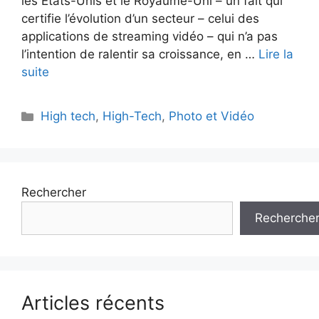
les États-Unis et le Royaume-Uni – un fait qui
certifie l’évolution d’un secteur – celui des
applications de streaming vidéo – qui n’a pas
l’intention de ralentir sa croissance, en …
Lire la
suite
Catégories
High tech
,
High-Tech
,
Photo et Vidéo
Rechercher
Recherche
Articles récents